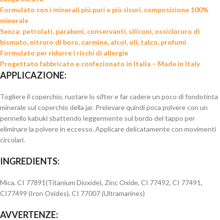
Formulato con i minerali più puri e più sicuri, composizione 100%
minerale
Senza: petrolati, parabeni, conservanti, siliconi, ossicloruro di
bismuto, nitruro di boro, carmine, alcol, oli, talco, profumi
Formulato per ridurre i rischi di allergie
Progettato fabbricato e confezionato in Italia – Made in Italy
APPLICAZIONE:
Togliere il coperchio, ruotare lo sifter e far cadere un poco di fondotinta
minerale sul coperchio della jar. Prelevare quindi poca polvere con un
pennello kabuki sbattendo leggermente sul bordo del tappo per
eliminare la polvere in eccesso. Applicare delicatamente con movimenti
circolari.
INGREDIENTS:
Mica, CI 77891(Titanium Dioxide), Zinc Oxide, CI 77492, CI 77491,
CI77499 (Iron Oxides), CI 77007 (Ultramarines)
AVVERTENZE: