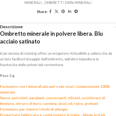
MINERALI
,
OMBRETTI 100% MINERALI
Share:
Descrizione
Ombretto minerale in polvere libera. Blu
acciaio satinato
in jar dotata di rotating sifter, un erogatore richiudibile a saliera che da
un lato facilita il dosaggio dell’ombretto, dall’altro impedisce la
fuoriuscita delle polveri dal contenitore.
Peso 2 g.
Formulato con i minerali più puri e più sicuri, composizione 100%
minerale
Senza: petrolati, parabeni, conservanti, siliconi, ossicloruro di
bismuto, nitruro di boro, carmine, alcol, oli, talco, profumi
Formulato per ridurre i rischi di allergie
Progettato fabbricato e confezionato in Italia – Made in Italy