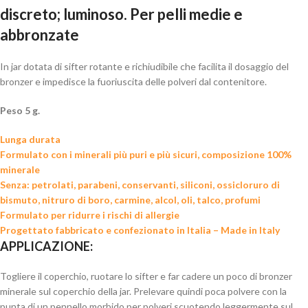
discreto; luminoso. Per pelli medie e
abbronzate
In jar dotata di sifter rotante e richiudibile che facilita il dosaggio del
bronzer e impedisce la fuoriuscita delle polveri dal contenitore.
Peso 5 g.
Lunga durata
Formulato con i minerali più puri e più sicuri, composizione 100%
minerale
Senza: petrolati, parabeni, conservanti, siliconi, ossicloruro di
bismuto, nitruro di boro, carmine, alcol, oli, talco, profumi
Formulato per ridurre i rischi di allergie
Progettato fabbricato e confezionato in Italia – Made in Italy
APPLICAZIONE:
Togliere il coperchio, ruotare lo sifter e far cadere un poco di bronzer
minerale sul coperchio della jar. Prelevare quindi poca polvere con la
punta di un pennello morbido per polveri scuotendo leggermente sul