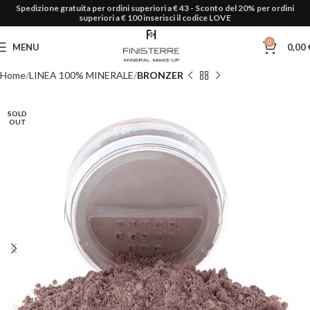
Spedizione gratuita per ordini superiori a € 43 - Sconto del 20% per ordini
superiori a € 100 inserisci il codice LOVE
0
MENU
0,00
Home
LINEA 100% MINERALE
BRONZER
SOLD
OUT