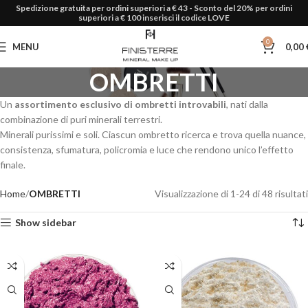
Spedizione gratuita per ordini superiori a € 43 - Sconto del 20% per ordini
superiori a € 100 inserisci il codice LOVE
0
MENU
0,00
OMBRETTI
Un
assortimento esclusivo di ombretti introvabili
, nati dalla
combinazione di puri minerali terrestri.
Minerali purissimi e soli. Ciascun ombretto ricerca e trova quella nuance,
consistenza, sfumatura, policromia e luce che rendono unico l’effetto
finale.
Home
OMBRETTI
Visualizzazione di 1-24 di 48 risultati
Show sidebar