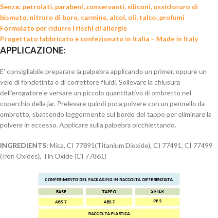
Senza: petrolati, parabeni, conservanti, siliconi, ossicloruro di
bismuto, nitruro di boro, carmine, alcol, oli, talco, profumi
Formulato per ridurre i rischi di allergie
Progettato fabbricato e confezionato in Italia – Made in Italy
APPLICAZIONE:
E’ consigliabile preparare la palpebra applicando un primer, oppure un
velo di fondotinta o di correttore fluidi. Sollevare la chiusura
dell’erogatore e versare un piccolo quantitativo di ombretto nel
coperchio della jar. Prelevare quindi poca polvere con un pennello da
ombretto, sbattendo leggermente sul bordo del tappo per eliminare la
polvere in eccesso. Applicare sulla palpebra picchiettando.
INGREDIENTS:
Mica, CI 77891(Titanium Dioxide), CI 77491, CI 77499
(Iron Oxides), Tin Oxide (CI 77861)