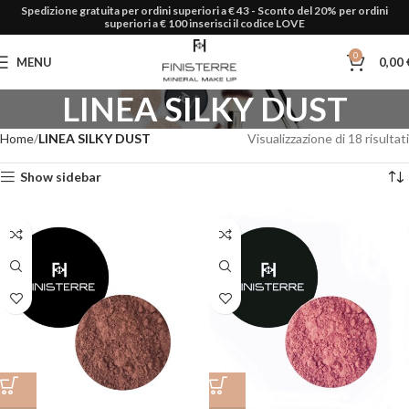
Spedizione gratuita per ordini superiori a € 43 - Sconto del 20% per ordini
superiori a € 100 inserisci il codice LOVE
0
MENU
0,00
LINEA SILKY DUST
Home
LINEA SILKY DUST
Visualizzazione di 18 risultati
Show sidebar