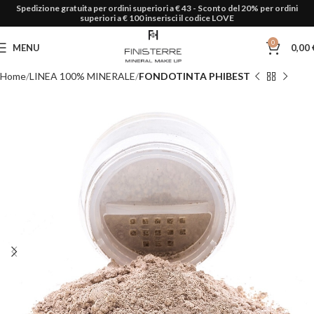
Spedizione gratuita per ordini superiori a € 43 - Sconto del 20% per ordini
superiori a € 100 inserisci il codice LOVE
0
MENU
0,00
Home
LINEA 100% MINERALE
FONDOTINTA PHIBEST