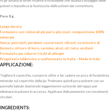
In jar dotata di sifter rotante e richiudibile che facilita il dosaggio delle
polveri e impedisce la fuoriuscita delle polveri dal contenitore.
Peso 8 g.
Lunga durata
Formulato con i minerali più puri e più sicuri, composizione 100%
minerale
Senza: petrolati, parabeni, conservanti, siliconi, ossicloruro di
bismuto, nitruro di boro, carmine, alcol, oli, talco, profumi
Formulato per ridurre i rischi di allergie
Progettato fabbricato e confezionato in Italia – Made in Italy
APPLICAZIONE:
Togliere il coperchio, ruotare lo sifter e far cadere un poco di fondotinta
minerale sul coperchio della jar. Prelevare quindi poca polvere con un
pennello kabuki sbattendo leggermente sul bordo del tappo per
eliminare la polvere in eccesso. Applicare delicatamente con movimenti
circolari.
INGREDIENTS: