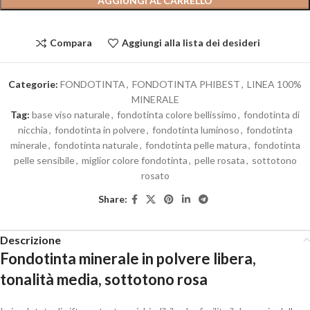
AGGIUNGI AL CARRELLO
Compara
Aggiungi alla lista dei desideri
Categorie:
FONDOTINTA
,
FONDOTINTA PHIBEST
,
LINEA 100%
MINERALE
Tag:
base viso naturale
,
fondotinta colore bellissimo
,
fondotinta di
nicchia
,
fondotinta in polvere
,
fondotinta luminoso
,
fondotinta
minerale
,
fondotinta naturale
,
fondotinta pelle matura
,
fondotinta
pelle sensibile
,
miglior colore fondotinta
,
pelle rosata
,
sottotono
rosato
Share:
Descrizione
Fondotinta minerale in polvere libera,
tonalità media, sottotono rosa