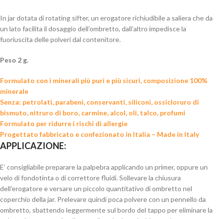
In jar dotata di rotating sifter, un erogatore richiudibile a saliera che da
un lato facilita il dosaggio dell’ombretto, dall’altro impedisce la
fuoriuscita delle polveri dal contenitore.
Peso 2 g.
Formulato con i minerali più puri e più sicuri, composizione 100%
minerale
Senza: petrolati, parabeni, conservanti, siliconi, ossicloruro di
bismuto, nitruro di boro, carmine, alcol, oli, talco, profumi
Formulato per ridurre i rischi di allergie
Progettato fabbricato e confezionato in Italia – Made in Italy
APPLICAZIONE:
E’ consigliabile preparare la palpebra applicando un primer, oppure un
velo di fondotinta o di correttore fluidi. Sollevare la chiusura
dell’erogatore e versare un piccolo quantitativo di ombretto nel
coperchio della jar. Prelevare quindi poca polvere con un pennello da
ombretto, sbattendo leggermente sul bordo del tappo per eliminare la