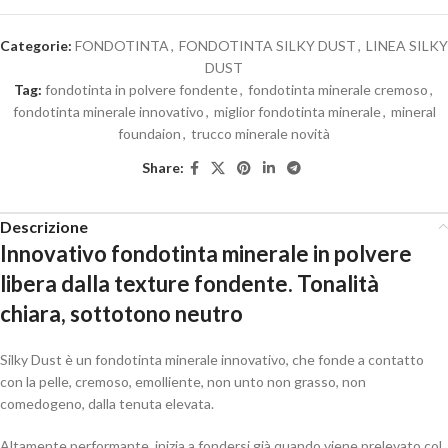
Categorie:
FONDOTINTA
,
FONDOTINTA SILKY DUST
,
LINEA SILKY
DUST
Tag:
fondotinta in polvere fondente
,
fondotinta minerale cremoso
,
fondotinta minerale innovativo
,
miglior fondotinta minerale
,
mineral
foundaion
,
trucco minerale novità
Share:
Descrizione
Innovativo fondotinta minerale in polvere
libera dalla texture fondente. Tonalità
chiara, sottotono neutro
Silky Dust è un fondotinta minerale innovativo, che fonde a contatto
con la pelle, cremoso, emolliente, non unto non grasso, non
comedogeno, dalla tenuta elevata.
Altamente performante, inizia a fondersi già quando viene prelevato col