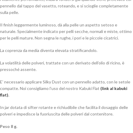
pennello dal tappo del vasetto, roteando, e si scioglie completamente
sulla pelle.
Il finish leggermente luminoso, dà alla pelle un aspetto setoso e
naturale. Specialmente indicato per pelli secche, normali e miste, ottimo
per le pelli mature. Non segna le rughe, i pori e le piccole cicatrici.
La coprenza da media diventa elevata stratificandolo.
La volatilità delle polveri, trattate con un derivato dell’olio di ricino, è
pressoché assente.
E’ necessario applicare Silky Dust con un pennello adatto, con le setole
compatte. Noi consigliamo l’uso del nostro Kabuki Flat
(link al kabuki
flat)
.
In jar dotata di sifter rotante e richiudibile che facilita il dosaggio delle
polveri e impedisce la fuoriuscita delle polveri dal contenitore.
Peso 8 g.