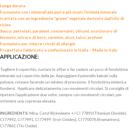
Lunga durata
Formulato con i minerali più puri e più sicuri, formula minerale
trattata con un ingrediente “green” vegetale derivato dall’olio di
ricino
Senza: petrolati, parabeni, conservanti, siliconi, ossicloruro di
bismuto, nitruro di boro, carmine, alcol, talco, profumi
Formulato per ridurre i rischi di allergie
Progettato fabbricato e confezionato in Italia – Made in Italy
APPLICAZIONE:
Togliere il coperchio, ruotare lo sifter e far cadere un poco di fondotinta
minerale sul coperchio della jar. Appoggiare il pennello kabuki sulla
polvere, roteare facendo un minimo di pressione. Il fondotinta inizierà a
fondersi. Applicare delicatamente con movimenti circolari. Si consiglia di
ripetere l’applicazione due volte, sempre con movimenti circolari, per
ottenere una coprenza elevata.
INGREDIENTS:
Mica, Cetyl Ricinoleate +/-CI 77891(Titanium Dioxide),
CI77492, CI77491, CI77499 (Iron Oxides), CI77007(Ultramarines),
CI77861 (Tin Oxide)