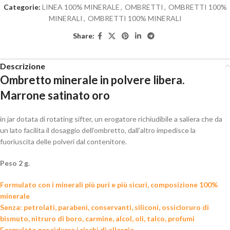
Categorie:
LINEA 100% MINERALE
,
OMBRETTI
,
OMBRETTI 100%
MINERALI
,
OMBRETTI 100% MINERALI
Share:
Descrizione
Ombretto minerale in polvere libera.
Marrone satinato oro
in jar dotata di rotating sifter, un erogatore richiudibile a saliera che da
un lato facilita il dosaggio dell’ombretto, dall’altro impedisce la
fuoriuscita delle polveri dal contenitore.
Peso 2 g.
Formulato con i minerali più puri e più sicuri, composizione 100%
minerale
Senza: petrolati, parabeni, conservanti, siliconi, ossicloruro di
bismuto, nitruro di boro, carmine, alcol, oli, talco, profumi
Formulato per ridurre i rischi di allergie