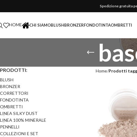
Spedizione gratuita pe
HOME
CHI SIAMO
BLUSH
BRONZER
FONDOTINTA
OMBRETTI
bas
PRODOTTI:
Home
Prodotti tagg
BLUSH
BRONZER
CORRETTORI
FONDOTINTA
OMBRETTI
LINEA SILKY DUST
LINEA 100% MINERALE
PENNELLI
COLLEZIONI E SET