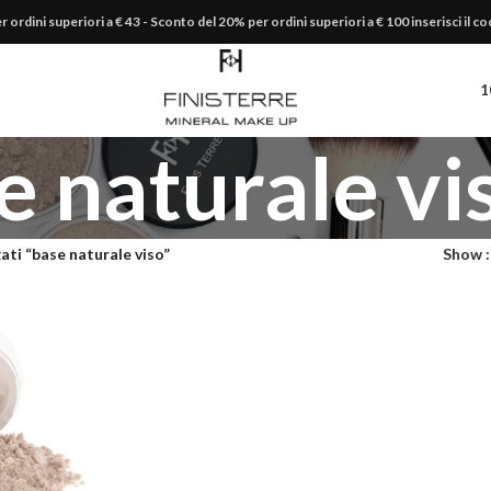
r ordini superiori a € 43 - Sconto del 20% per ordini superiori a € 100 inserisci il 
1
e naturale vi
ati “base naturale viso”
Show