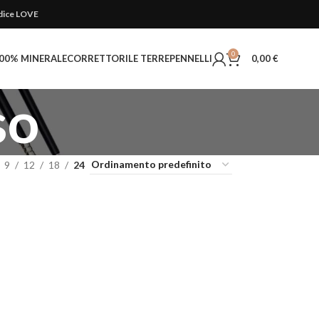
codice LOVE
0
00% MINERALE
CORRETTORI
LE TERRE
PENNELLI
0,00
€
so
9
12
18
24