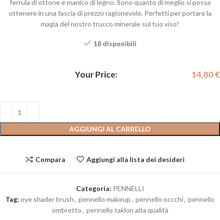
ferrula di ottone e manico di legno. Sono quanto di meglio si possa
ottenere in una fascia di prezzo ragionevole. Perfetti per portare la
magia del nostro trucco minerale sul tuo viso!
18 disponibili
Your Price:
14,80
€
AGGIUNGI AL CARRELLO
Compara
Aggiungi alla lista dei desideri
Categoria:
PENNELLI
Tag:
eye shader brush
,
pennello makeup
,
pennello occchi
,
pennello
ombretto
,
pennello taklon alta qualità