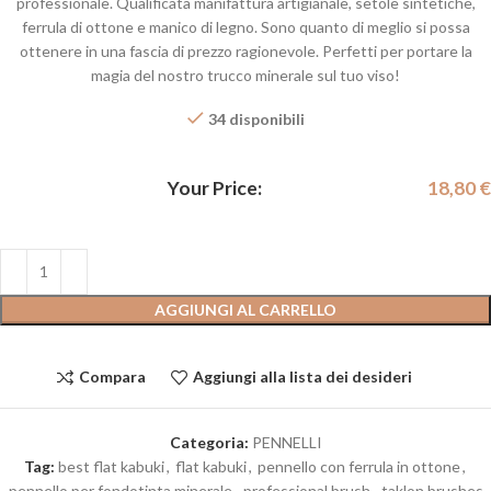
professionale. Qualificata manifattura artigianale, setole sintetiche,
ferrula di ottone e manico di legno. Sono quanto di meglio si possa
ottenere in una fascia di prezzo ragionevole. Perfetti per portare la
magia del nostro trucco minerale sul tuo viso!
34 disponibili
Your Price:
18,80
€
AGGIUNGI AL CARRELLO
Compara
Aggiungi alla lista dei desideri
Categoria:
PENNELLI
Tag:
best flat kabuki
,
flat kabuki
,
pennello con ferrula in ottone
,
pennello per fondotinta minerale
,
professional brush
,
taklon brushes