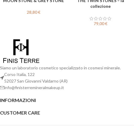
MOON STONE & GREY STONE
THE TWIN STONES – la
collezione
28,80
€
79,00
€
Siamo un laboratorio cosmetico specializzato in cosmesi minerale.
Corso Italia, 122
52027 San Giovanni Valdarno (AR)
info@finisterremineralmakeup.it
INFORMAZIONI
CUSTOMER CARE