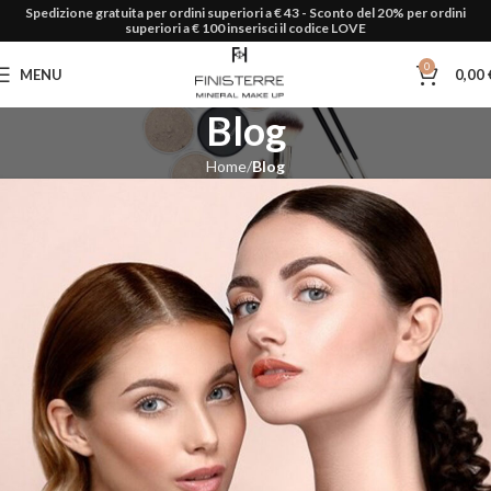
Spedizione gratuita per ordini superiori a € 43 - Sconto del 20% per ordini
superiori a € 100 inserisci il codice LOVE
0
MENU
0,00
Blog
Home
Blog